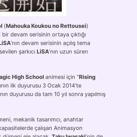
ol
(
Mahouka Koukou no Rettousei
)
 bir devam serisinin ortaya çıktığı
LiSA
‘nın devam serisinin açılış tema
 sevilen şarkıcı
LiSA
‘nın uzun süren
 Magic High School
animesi için “
Rising
rkının ilk duyurusu 3 Ocak 2014’te
ının duyurusu da tam 10 yıl sonra yapılmış
meni, mekanik tasarımcı, anahtar
 kapasitelerde çalışan Animasyon
k dümeni ele alacak.
Taku Iwasaki
‘nin de