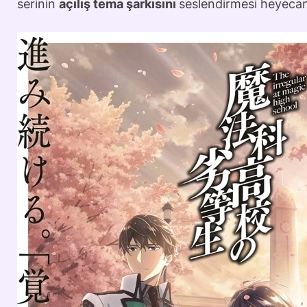
serinin
açılış tema şarkısını
seslendirmesi heyecanı