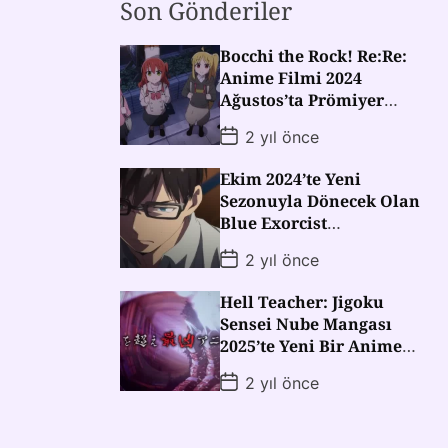
Son Gönderiler
Bocchi the Rock! Re:Re:
Anime Filmi 2024
Ağustos’ta Prömiyer
Yapacak!
2 yıl önce
Ekim 2024’te Yeni
Sezonuyla Dönecek Olan
Blue Exorcist
Animesinden Yeni
2 yıl önce
Fragman!
Hell Teacher: Jigoku
Sensei Nube Mangası
2025’te Yeni Bir Anime
Sezonuyla Dönüyor!
2 yıl önce