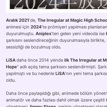
Aralık 2021
‘de,
The Irregular at Magic High Scho
animesi için
2024
‘te prömiyeri yapılması planlanan
duyurulmuştu.
Aniplex
‘ten gelen yeni videoda ise
şarkısını seslendireceğinin duyurulmasıyla birlikte,
sessizliği de bozulmuş oldu.
LiSA
daha önce 2014 yılında
ilk The Irregular at
Hope
” adlı açılış tema şarkısını seslendirmişti. Şa
yapılmıştı ve bu nedenle
LiSA
‘nın yeni tema şarkıs
oldu.
Daha önce paylaşıldığı gibi, animede bölüm yönet
animatör ve daha fazlası dahil olmak üzere çeşitli
yönetmeni
Jimmy Stone
, serinin yönetmeni olara