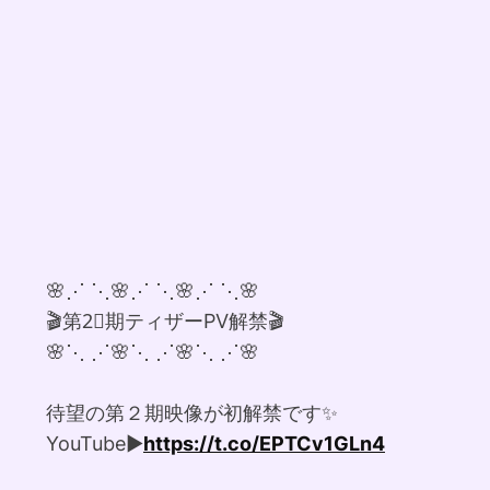
🌸⋰ ⋱🌸⋰ ⋱🌸⋰ ⋱🌸
🎬第2⃣期ティザーPV解禁🎬
🌸⋱ ⋰🌸⋱ ⋰🌸⋱ ⋰🌸
待望の第２期映像が初解禁です✨
YouTube▶
https://t.co/EPTCv1GLn4