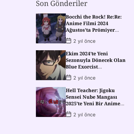
Son Gönderiler
Bocchi the Rock! Re:Re:
Anime Filmi 2024
Ağustos’ta Prömiyer
Yapacak!
2 yıl önce
Ekim 2024’te Yeni
Sezonuyla Dönecek Olan
Blue Exorcist
Animesinden Yeni
2 yıl önce
Fragman!
Hell Teacher: Jigoku
Sensei Nube Mangası
2025’te Yeni Bir Anime
Sezonuyla Dönüyor!
2 yıl önce