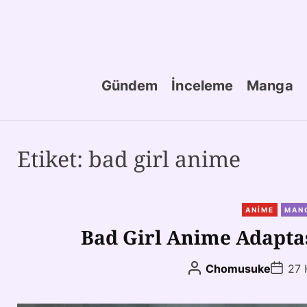
Gündem
İnceleme
Manga
Etiket:
bad girl anime
ANIME
MAN
Bad Girl Anime Adapt
Chomusuke
27 