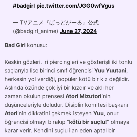
#badgirl
pic.twitter.com/JGG0wfVgus
— TVアニメ『ばっどがーる』公式
(@badgirl_anime)
June 27, 2024
Bad Girl
konusu:
Keskin gözleri, iri piercingleri ve gösterişli iki tonlu
saçlarıyla lise birinci sınıf öğrencisi
Yuu Yuutani
,
herkesin yol verdiği, popüler kötü bir kız değildir.
Aslında özünde çok iyi bir kızdır ve aklı her
zaman okulun prensesi
Atori Mizutori
‘nin
düşünceleriyle doludur. Disiplin komitesi başkanı
Atori
‘nin dikkatini çekmek isteyen
Yuu
, onur
öğrencisi olmayı bırakıp “
kötü bir suçlu!
” olmaya
karar verir. Kendini suçlu ilan eden aptal bir