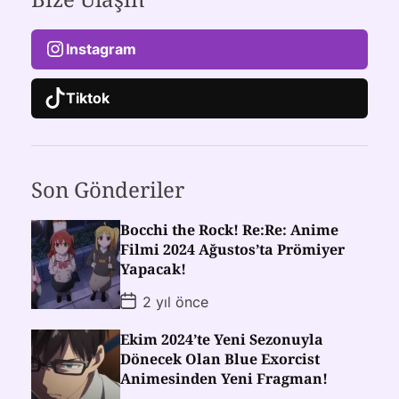
Instagram
Tiktok
Son Gönderiler
Bocchi the Rock! Re:Re: Anime
Filmi 2024 Ağustos’ta Prömiyer
Yapacak!
2 yıl önce
Ekim 2024’te Yeni Sezonuyla
Dönecek Olan Blue Exorcist
Animesinden Yeni Fragman!