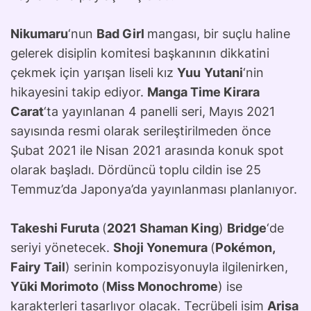
Nikumaru
‘nun
Bad Girl
mangası, bir suçlu haline
gelerek disiplin komitesi başkanının dikkatini
çekmek için yarışan liseli kız
Yuu
Yutani
‘nin
hikayesini takip ediyor.
Manga Time Kirara
Carat
‘ta yayınlanan 4 panelli seri, Mayıs 2021
sayısında resmi olarak serileştirilmeden önce
Şubat 2021 ile Nisan 2021 arasında konuk spot
olarak başladı. Dördüncü toplu cildin ise 25
Temmuz’da Japonya’da yayınlanması planlanıyor.
Takeshi Furuta
(
2021 Shaman King
)
Bridge
‘de
seriyi yönetecek.
Shoji Yonemura
(
Pokémon,
Fairy Tail
) serinin kompozisyonuyla ilgilenirken,
Yūki Morimoto
(
Miss Monochrome
) ise
karakterleri tasarlıyor olacak. Tecrübeli isim
Arisa