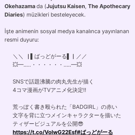
Okehazama
da (
Jujutsu Kaisen
,
The Apothecary
Diaries
) müzikleri besteleyecek.
İşte animenin sosyal medya kanalınca yayınlanan
resmi duyuru:
＼＼▕ ▌ばっどがーる▌▏／／
💥━…‥・・・・・・‥…━💥
SNSで話題沸騰の肉丸先生が描く
4コマ漫画がTVアニメ化決定‼
荒っぽく書き殴られた「BADGIRL」の赤い
文字を背に立つメインキャラクターを描いた
ティザービジュアルを公開😎
https://t.co/VolwG22Esf
#ばっどがーる