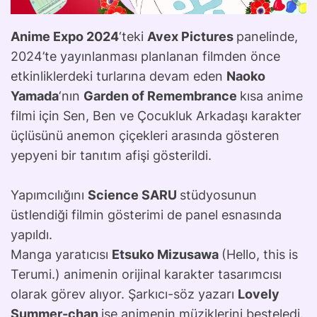
Anime Expo 2024
‘teki
Avex Pictures
panelinde,
2024’te yayınlanması planlanan filmden önce
etkinliklerdeki turlarına devam eden
Naoko
Yamada
‘nın
Garden of Remembrance
kısa anime
filmi için Sen, Ben ve Çocukluk Arkadaşı karakter
üçlüsünü anemon çiçekleri arasında gösteren
yepyeni bir tanıtım afişi gösterildi.
Yapımcılığını
Science SARU
stüdyosunun
üstlendiği filmin gösterimi de panel esnasında
yapıldı.
Manga yaratıcısı
Etsuko Mizusawa
(Hello, this is
Terumi.) animenin orijinal karakter tasarımcısı
olarak görev alıyor. Şarkıcı-söz yazarı
Lovely
Summer-chan
ise animenin müziklerini besteledi.