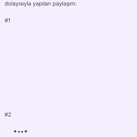
dolayısıyla yapılan paylaşım:
#1
#2
✦••✦