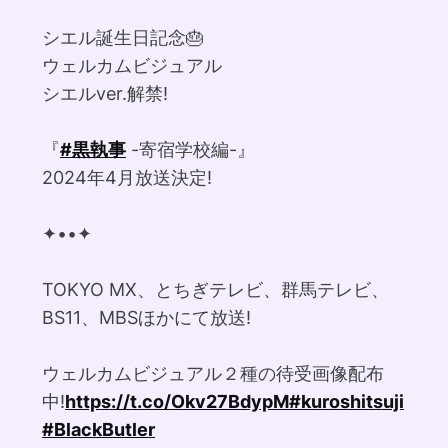
シエル誕生日記念🎂
ウェルカムビジュアル
シエルver.解禁!
『
#黒執事
-寄宿学校編-』
2024年4月放送決定!
✦••✦
TOKYO MX、とちぎテレビ、群馬テレビ、
BS11、MBSほかにて放送!
ウェルカムビジュアル２種の待受画像配布
中!
https://t.co/Okv27BdypM
#kuroshitsuji
#BlackButler