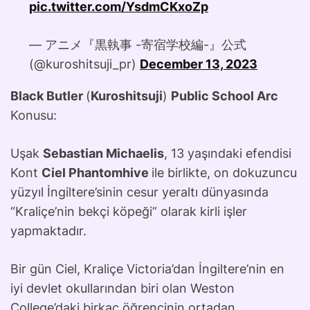
pic.twitter.com/YsdmCKxoZp
— アニメ『黒執事 -寄宿学校編-』公式
(@kuroshitsuji_pr)
December 13, 2023
Black Butler
(
Kuroshitsuji
)
Public School Arc
Konusu:
Uşak
Sebastian Michaelis
, 13 yaşındaki efendisi
Kont
Ciel Phantomhive
ile birlikte, on dokuzuncu
yüzyıl İngiltere’sinin cesur yeraltı dünyasında
“Kraliçe’nin bekçi köpeği” olarak kirli işler
yapmaktadır.
Bir gün Ciel, Kraliçe Victoria’dan İngiltere’nin en
iyi devlet okullarından biri olan Weston
College’daki birkaç öğrencinin ortadan